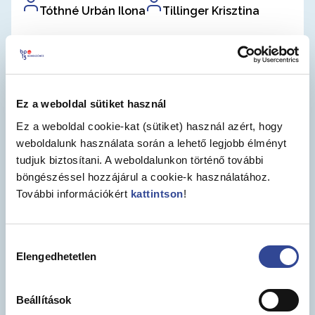
Tóthné Urbán Ilona
Tillinger Krisztina
Telefonszám
Telefonszám
06 1 239-12-75
06 1 320-84-61
Ez a weboldal sütiket használ
Ez a weboldal cookie-kat (sütiket) használ azért, hogy
A Gondozóház adatvédelmi
weboldalunk használata során a lehető legjobb élményt
tisztviselője
tudjuk biztosítani. A weboldalunkon történő további
böngészéssel hozzájárul a cookie-k használatához.
Kapcsolattartó neve
További információkért
kattintson
!
Dr. Bölcskei Krisztián
Email
Hozzájárulás
info@adatvedelmiauditor.hu
Elengedhetetlen
kiválasztása
Beállítások