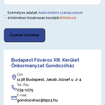
Consent
Személyes adatait
Adatvédelmi szabályzatunk
(Kötelező)
értelmében bizalmasan kezeljük.
(Kötelező)
Üzenet küldése
Budapest Főváros XIII. Kerület
Önkormányzat Gondozóház
Cím
1138 Budapest, Jakab József u. 2-4
Tel./Fax
239-1275
E-mail
gondozohaz@bp13.hu