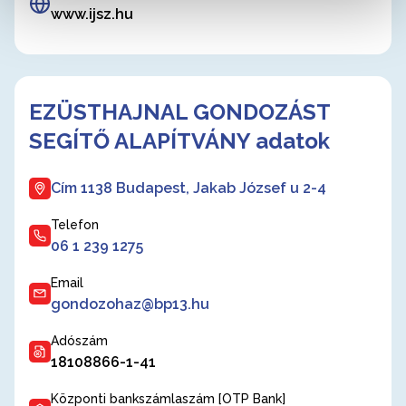
www.ijsz.hu
EZÜSTHAJNAL GONDOZÁST
SEGÍTŐ ALAPÍTVÁNY adatok
Cím 1138 Budapest, Jakab József u 2-4
Telefon
06 1 239 1275
Email
gondozohaz@bp13.hu
Adószám
18108866-1-41
Központi bankszámlaszám [OTP Bank]