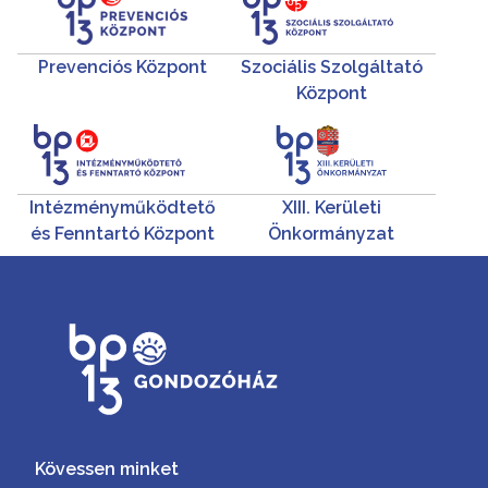
Prevenciós Központ
Szociális Szolgáltató
Központ
Intézményműködtető
XIII. Kerületi
és Fenntartó Központ
Önkormányzat
Kövessen minket