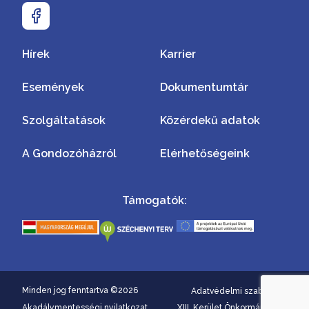
Hírek
Karrier
Események
Dokumentumtár
Szolgáltatások
Közérdekű adatok
A Gondozóházról
Elérhetőségeink
Támogatók:
Minden jog fenntartva ©2026
Adatvédelmi szabályzat
Akadálymentességi nyilatkozat
XIII. Kerület Önkormányzata