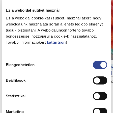
Ez a weboldal sütiket használ
Ez a weboldal cookie-kat (sütiket) használ azért, hogy
weboldalunk használata során a lehető legjobb élményt
tudjuk biztosítani. A weboldalunkon történő további
böngészéssel hozzájárul a cookie-k használatához.
További információkért
kattintson
!
Hozzájárulás
Elengedhetetlen
kiválasztása
Élet a Gondozóházban
Él
Lecsóparty a Gondozóházban
Mi
Beállítások
2026. július 26.
Gondozóház
202
Statisztikai
Összes hír megtekintése
Marketing