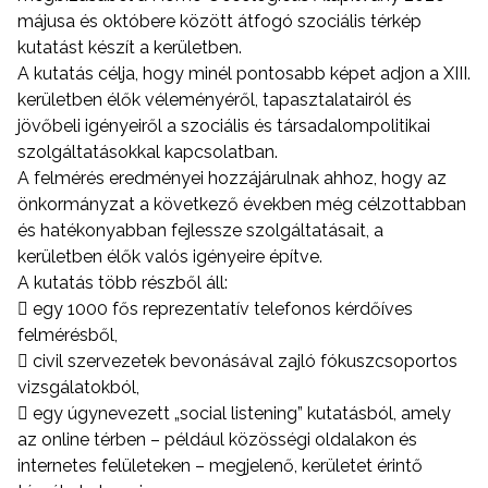
májusa és októbere között átfogó szociális térkép
kutatást készít a kerületben.
A kutatás célja, hogy minél pontosabb képet adjon a XIII.
kerületben élők véleményéről, tapasztalatairól és
jövőbeli igényeiről a szociális és társadalompolitikai
szolgáltatásokkal kapcsolatban.
A felmérés eredményei hozzájárulnak ahhoz, hogy az
önkormányzat a következő években még célzottabban
és hatékonyabban fejlessze szolgáltatásait, a
kerületben élők valós igényeire építve.
A kutatás több részből áll:
 egy 1000 fős reprezentatív telefonos kérdőíves
felmérésből,
 civil szervezetek bevonásával zajló fókuszcsoportos
vizsgálatokból,
 egy úgynevezett „social listening” kutatásból, amely
az online térben – például közösségi oldalakon és
internetes felületeken – megjelenő, kerületet érintő