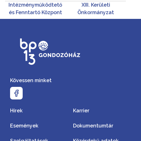
Intézményműködtető
XIII. Kerületi
és Fenntartó Központ
Önkormányzat
Kövessen minket
Hírek
Karrier
Események
Dokumentumtár
Szolgáltatások
Közérdekű adatok