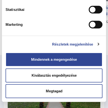
Élet a Gondozóházban
Él
Statisztikai
Lecsóparty a Gondozóházban
Mi
2026. július 26.
Gondozóház
202
Marketing
Összes hír megtekintése
Részletek megjelenítése
Mindennek a megengedése
Kiválasztás engedélyezése
Megtagad