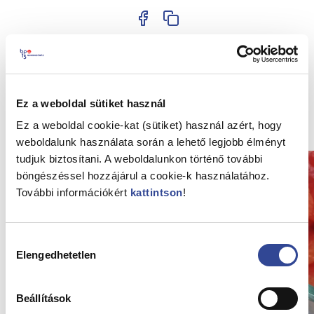
Vissza az Hírekhez
Ez a weboldal sütiket használ
Kapcsolódó hírek
Ez a weboldal cookie-kat (sütiket) használ azért, hogy
weboldalunk használata során a lehető legjobb élményt
tudjuk biztosítani. A weboldalunkon történő további
böngészéssel hozzájárul a cookie-k használatához.
További információkért
kattintson
!
Hozzájárulás
Elengedhetetlen
kiválasztása
Beállítások