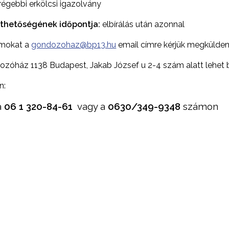
égebbi erkölcsi igazolvány
ölthetőségének időpontja:
elbírálás után azonnal
mokat a
gondozohaz@bp13.hu
email címre kérjük megkülden
zóház 1138 Budapest, Jakab József u 2-4 szám alatt lehet b
n:
 a
06 1 320-84-61
vagy a
0630/349-9348
számon