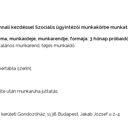
ali kezdéssel Szociális ügyintézői munkakörbe munkat
ama, munkaideje, munkarendje, formája: 3 hónap próbaid
ltalános munkarend, teljes munkaidő.
értábla szerint,
lte után munkaruha juttatás,
I kerületi Gondozóház, 1138 Budapest, Jakab József u 2-4