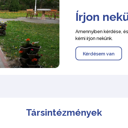
Írjon nek
Amennyiben kérdése, ész
kérni írjon nekünk.
Kérdésem van
Társintézmények