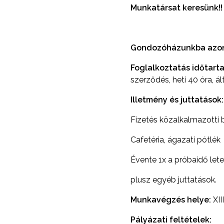
Munkatársat keresünk!!
Gondozóházunkba azonn
Foglalkoztatás időtart
szerződés, heti 40 óra, á
Illetmény és juttatások:
Fizetés közalkalmazotti b
Cafetéria, ágazati pótlék
Évente 1x a próbaidő lete
plusz egyéb juttatások.
Munkavégzés helye:
XII
Pályázati feltételek: