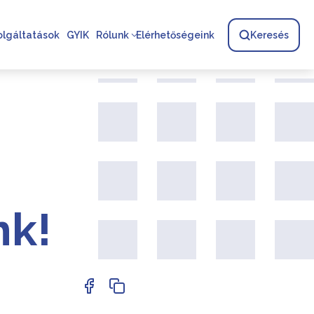
olgáltatások
GYIK
Rólunk
Elérhetőségeink
Keresés
nk!