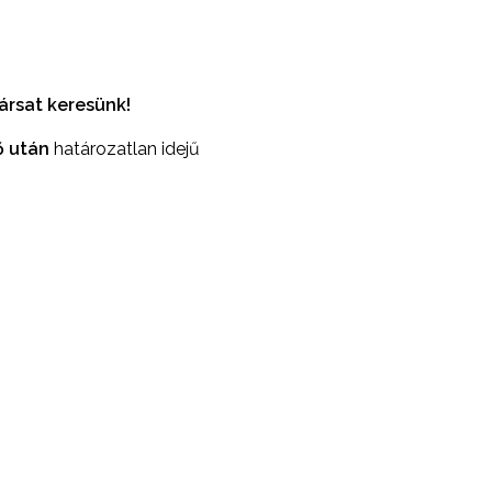
ársat keresünk
!
ő után
határozatlan idejű