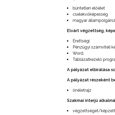
büntetlen előélet
cselekvőképesség
magyar állampolgárs
Elvárt végzettség, képe
Érettségi
Pénzügyi számviteli k
Word,
Táblázatkezelő progr
A pályázat elbírálása s
A pályázat részeként 
önéletrajz
Szakmai interjú alkalmá
végzettséget/képzetts