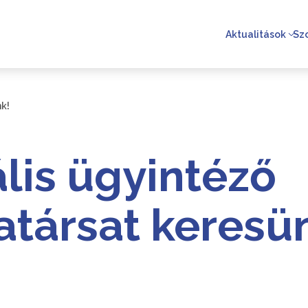
Aktualitások
Sz
k!
lis ügyintéző
társat keresü