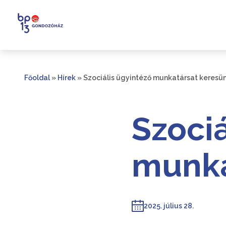
Főoldal
»
Hírek
»
Szociális ügyintéző munkatársat keresün
Szociá
munka
2025. július 28.